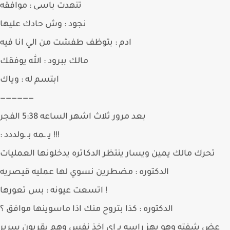
تنهدت باسى : موافقه
نجود : وش حادك عليها
ادم : بتوظف طفشت من الي انا فيه
مالك ببرود : الله يوفقك
ابتسم له : وياك
——————
بعد مرور ثلاث اشهر الساعه 5:38 الفجر
: يـ ـمه بـ ـولددد !!!
تحرك مالك يمين ويسار ينتظر الدكاتره يدخلونها العمليات
الدكتوره : مضطرين نسوي لها عمليه قيصريه
اتسعت عيونه : بس تعورها !
الدكتوره : كذا بتروح منك اذا ماسوينها موافق ؟
عض شفته وهو يهز راسه بـ اي اخذ نفس وهم يقربون سرير