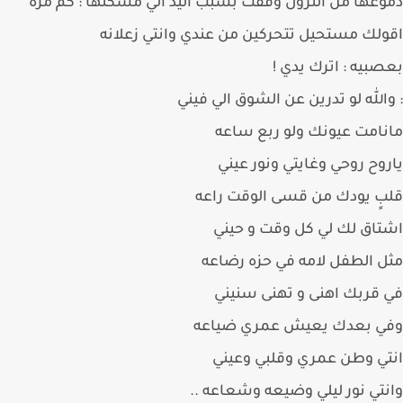
عها من النزول وقفت بسبب اليد الي مسكتها : كم مره
لك مستحيل تتحركين من عندي وانتي زعلانه
بيه : اترك يدي !
الله لو تدرين عن الشوق الي فيني
امت عيونك ولو ربع ساعه
وح روحي وغايتي ونور عيني
ٍ يودك من قسى الوقت راعه
اق لك لي كل وقت و حيني
 الطفل لامه في حزه رضاعه
قربك اهنى و تهنى سنيني
ي بعدك يعيش عمري ضياعه
ي وطن عمري وقلبي وعيني
تي نور ليلي وضيعه وشعاعه ..