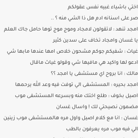
ي باشياء غبيه نفس عقولكم
على اسنانه ادم هل ذا الشي منه ؟ ..
د تنهد : لاتقولون لامجاد وموج موج توها حامل جاك العلم
غسان وامجاد تخاف على سدين كثير
ث : شفيكم جوكم مشحون خلاص امها عندها مابها شي
و لها واكيد هي مافيها شي وقولو غياث ماقال
ك : انا بروح اي مستشفى يا امجد ؟؟
د بحيره : المستشفى الي توفت فيه وعد الله يرحمها
يل بخوف : طلع اختك منه وبسرعه المستشفى موب
مون نصيحتي لك ! واسال غسان
ن : انا مع كلام اصيل واول مره هالمستشفى موب زينين
 فيه موب مره يعرفون بالطب