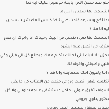
 بعد حضن الام : يايمه خوفتيني عليك ليه كذا
سمت لها سدين : ابـ ـي مـ
 تكح وبسرعه قامت ضي تاخذ كلاس الماء شربت سدين :
 انا هنا ؟
سمت لها ضي : طحتي في البيت وجيناك انا وابوك اي صح
ف خل اتصل عليه ابشره
ن : لا ابيك انتي لحالك بتكلم معك وبطلع كل الي فيني وفي
ي وضيقتي واقوله لك
فا ياعيون امك متضايقه وانا هنا ؟
مت بقهر : تعبت وروحي جزعت من الاعتاب كل مابغى
لف تغرق عيوني ، ماكل مستشفى علاجه يداويني ولا كل
ور يداوي جروحي
اب لبنتها : تحسبين لعب ومزوح