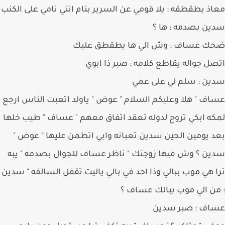
ذ بطقطقه : يلا قومي عن السرير بنام انتي نامي على الكنب
ن بصدمه : ها ؟
ك عساف : وش الي ها يطقطق عليك
ل جواله يقاطع كلامه : صبر ذا ابوي
ن : سلم لي على عمي
ف " هلا وعليكم السلام " عوض " ياولد اتعبت الناس ارجع
ه ابكي تروح لدوله تعقد اتفاق معهم " عساف " طيب خلها
 يومين الحين سدين تعبانه وابي اتطمن عليها " عوض "
ن ؟ وش فيها زوجتك " ناظر عساف للجوال بصدمه " يبه
 هي موب ببالي وذا احد في بالي ياليت تقفل السالفه " سدين
ن الي موب ببالك عساف ؟
اف : صبر سدين