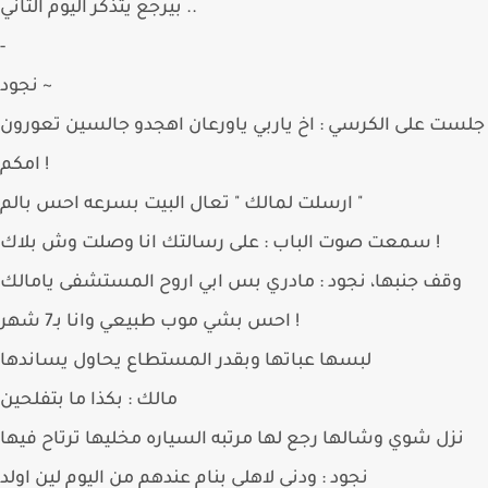
بيرجع يتذكر اليوم الثاني ..
-
نجود ~
ست على الكرسي : اخ ياربي ياورعان اهجدو جالسين تعورون
امكم !
ارسلت لمالك " تعال البيت بسرعه احس بالم "
سمعت صوت الباب : على رسالتك انا وصلت وش بلاك !
وقف جنبها، نجود : مادري بس ابي اروح المستشفى يامالك
احس بشي موب طبيعي وانا بـ7 شهر !
لبسها عباتها وبقدر المستطاع يحاول يساندها
مالك : بكذا ما بتفلحين
نزل شوي وشالها رجع لها مرتبه السياره مخليها ترتاح فيها
نجود : ودني لاهلي بنام عندهم من اليوم لين اولد