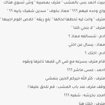
يت احمد بس بالمشب " مترف بعصبيه " وش تسوي هناك
 وحده فيهم ؟؟؟ " معاذ بخوف " سدين شفيك يايبه ؟؟ "
ف " وانت ليه تحطها لحالها " بلع ريقه " خلاص اقوم اجيبها "
ف " لا بنجي كلنا "
 : شسالفه معاذ ؟
ذ : يسال عن اختي
 : اختك ؟
 مترف بسرعه مع ضي الي قلبها ناغزها وبقوه
د : عسى ماشر ؟؟؟
ف : كثر الله خيركم الحين بنمشي
 مترف عند باب المشب : قم نلحق عليها !
د بخرشه : شفيه ؟؟؟
ف : خلك هنا