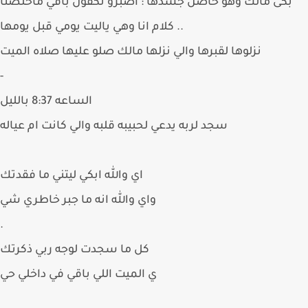
بكى مالك وهو حاضن جسدها : اصبرو تكفون باقي ماخلصنا
كلام انا وهي ياليت يومي قبل يومها ..
نزلوها لقبرها والي نزلها مالك صلو عليها صلاه الميت
-
الساعه 8:37 بالليل
سجد لربه يدعي لحبيبه قلبه والي كانت ام عياله
اي والله ابكي ليتني ما فقدتك
‏واي والله انه ما جبر خاطري شي
‏.
‏كل ما سجدت لوجه ربي ذكرتك
‏ي الميت اللي باقي في داخلي حي