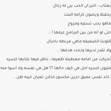
اب : اخبر ان الحب يبي له رجال
ظ ويصون كرامه البنت
و بحب تسليه ومزوح
 لو انه من بين البرامج عرفها ! ..
بنا الضعيفه ماهي مربطه باحبال
 نقدر نديرها ونحدد هدفها ..
كت من امامه معطيته ظهرها ، ناظر فيها عتابها كسره
ون كسره اجل هي كيف حالها ؟؟ هل هي نفسه ولا اسوا منه
خذ نفس عميق حزين مكسور خذلان تعبان خيبه ظن ..