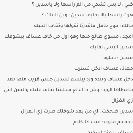
: لا بس تشكي من الم راسها ولا ياسدين ؟
 راسها بالايجابه ، سدين : وين البنات ؟
ك : موج حامل ماقدرنا نقولها وتخاف الخبله
جد : مسوي طالع منها وهو اول من خاف عساف بيشوفك
ين البسي نقابك
ن : دخلوه
اذ : عساف ادخل تسترت
 عساف وبيده ورد يبتسم لسدين جلس قريب منها بعد
طاها الورد : وش ذا الدلع مخليتنا نخاف عليك والحين انتي
الغزال
ين ضحكت : اي من بعد شوفتك صرت زي الغزال
حم مترف : عيب هالكلام