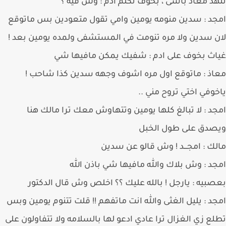
د معاذ باسى ، بخوف تكلم ادم : وش فيه ؟
د : سدين منومه يومين وامي تقول متعودين بس ماتوقع
 سدين ولا مره تنومت في المستشفى ولمده يومين بعد !
ث بخوف على ادم : شفيك يمكن مافيها شي
ذ : ماتوقع اول مره اشوف وجهه سدين كذا شاحب !
وفي اختي تروح مني ..
د : لا تبالغ كلها يومين وتتهاوش معك ترا مالك هنا
صدق على طول الخبل
ك : امجـــد ! وش قالو عن سدين
د : وش بلاك والله مافيها شي باذن الله
بيه : يارجل ! بالله عليك ؟؟ اخلص وش قال الدكتور
د : يليل الغثى والله انت ماتفهم !! قلت تتنوم يومين وبس
ع زي الغزال ترا عادي ادعو لها بالسلامه ولا تتفاولون على