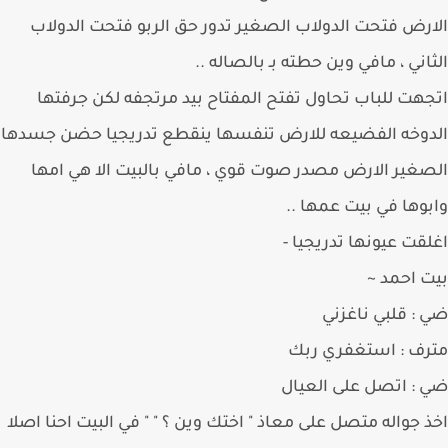
رض فتحت الدولاب الصغير تدور حق الربو فتحت الدولاب
اني ، مافي وين حطته بـ بالصاله ..
هت للباب تحاول تفتح المفتاح بيد مرتجفه لكن جرفتها
وخه الفضيعه للارض تنفسها ينقطع تدريجيا حضن جسدها
غير الارض مصدر صوت قوي ، مافي بالبيت الا هي امها
وها في بيت عمها ..
قت عيونها تدريجيا -
 احمد ~
: قلبي ناغزني
ف : استغفري ربك
: اتصل على العيال
 جواله متصل على معاذ " اختك وين ؟ " " في البيت احنا اصلا