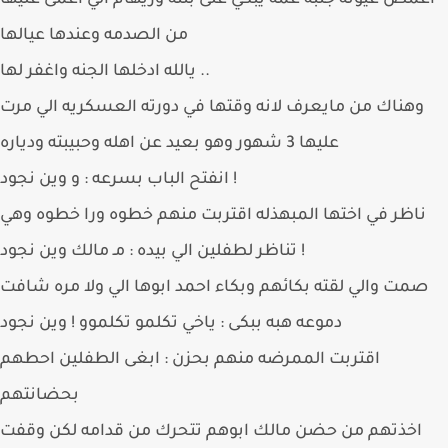
غمض عيونه جنبه عمه يبكي على بنته وريهام الي اغمى عليها
من الصدمه وعندها عيالها
يالله ادخلها الجنه واغفر لها ..
وهناك من مايعرف لانه وقتها في دورته العسكريه الي مرت
عليها 3 شهور وهو بعيد عن اهله وحبيبته ودياره
انفتح الباب بسرعه : و وين نجود !
ناظر في اختها المبهذله اقتربت منهم خطوه ورا خطوه وهي
تناظر لطفلين الي بيده : مـ مالك وين نجود !
صمت والي لقته بكائهم وبكاء احمد ابوها الي ولا مره شافت
دموعه هبه ببكى : ياخي تكلمو تكلموو ! وين نجود
اقتربت الممرضه منهم بحزن : ابغى الطفلين احطهم
بحضانتهم
اخذتهم من حضن مالك ابوهم تتحرك من قدامه لكن وقفت