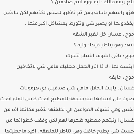
 ريقه مالك : ابو نوره انتم صادقين ؟
 راسهم باجابه ومن ثم ناظرو لبعض لكذبهم لكن خايفين
دونها او يصير شي وتتورط بمشاكل اكبر منها .
 : غسان خل نغير الشقه
د وهو يناظر فيها : وليه ؟
 : ياخي اشوف اشياء تتحرك
سم لها : لا ذا اثار الحمل معليك مافي شي لاتخافين
 : خايفه
ن : يابنت الحلال مافي شي صدقيني ذي هرمونات
 على اسنانها منه متجهه للمطبخ اخذت كاس الماء اخذت
 وهي تشوف المواعين الي نظفتها نتغير مكانها اف من
ن ! رتبتهم معطيه ظهرها لهم لكن وقفت خطواتها من
 شي يطيح خافت وهي تناظر للملعقه : اكيد ماحطيتها