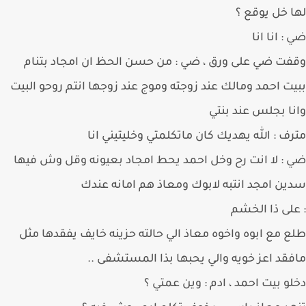
 خل يوقع ؟
: انا انا
ت ضي على ورق ، ضي : من حسن الحظ ان امجاد بتنام
ت احمد ومالك عند زوجته وموج عند زوجها انتم روحو البيت
ا بجلس عند بنتي
ف : الله يهديك كان ماتكلمتي وخليتيني انا
: لا انت رح وخل احمد يحط امجاد بعيونه وقل وش فيها
ن امجد انتبه لابوك ومعاذ هم امانه عندك
لى ذا الخشم
 مع ابوه واخوه معاذ الي حالته حزينه خايف يفقدها مثل
قد اعز خويه والي يحبها بذا المستشفى ..
و بيت احمد ، ادم : وين عمتي ؟