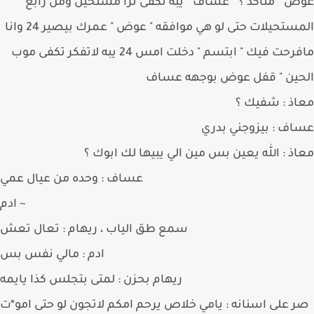
 " متاكد ؟ " عساف " يبه تكفى ترا مستحيل ومن رابع
المستحيلات حتى لو هي موافقه " عوض " عمرك بيصير 24 وانا
مافرحت فيك " ابتسم " دخلت امس 24 يبه لاتفكر تكفى موب
حين " قفل عوض بوجهه عساف
ذ : شفيك ؟
ف : بيزوجني بدري
ذ : الله يعين بس مين الي يبيها لك ابوك ؟
عساف : وحده من عيال عمي
ادم ~
سمع طق الياب ، ريهام : تعال تعش
ادم : مالي نفس بس
ريهام بحزن : لمتى بتجلس كذا يايمه
 على اسنانه : يامي خلاص يرحم امكم لاتجون لو حتى امو*ت