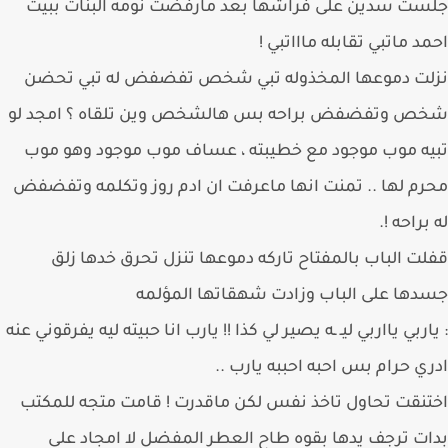
ت سدين على فراشها بعد مارفضت نومه البنات ببيت
د ماتبي تقابله ماااتبي !
لت دموعها المخذوله تبي شخص تفضفض له تبي تحضن
ص وتفضفض براحه بس هالشخص وين تلقاه ؟ امجد لو
ه موب موجود مع خطيبته ، عساف موب موجود وهو موب
م لها .. تمنت انها ماعرفت ان ادم روز وتكلمه وتفضفض
براحه !.
ت الباب بالمفتاح تاركه دموعها تنزل تحرق خدها زلق
ها على الباب وزادت شهقاتها المؤلمه
اربي يااربي ليـ ـه يصير لي كذا !! يارب انا حبيته ليه يفرقوني عنه
ي حرام بس احبه احببه يارب ..
نقت تحاول تاخذ نفس لكن ماقدرت ! قامت متجه للمكتب
ت ترجف يدها بقوه طاح العطر المفضل لا امجاد على