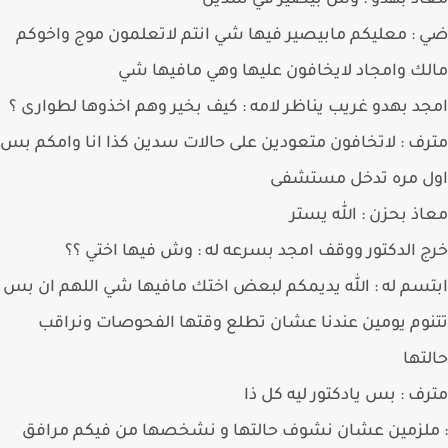
ذ بهدو : وش بيصير في سدين
: معليكم مابيصير فيها شي انتم لاتعلمون موج واخوكم
ك وامجاد لايخافون عليها وهي مافيها شي
د بهدو غريب يناظر لامه : كيف بخير وهم اخذوها لطوارى ؟
ف : لاتخافون متعودين على حالات سدين كذا انا وامكم بس
ل مره تدخل مستشفى
ذ بحزن : الله يستر
 الدكتور ووقف امجد بسرعه له : وش فيها اختي ؟؟
سم له : الله يديمكم لبعض اختك مافيها شي اللهم ان بس
وم يومين عندنا عشان تطلع وقتها الفحوصات ونراقب
تها
ف : بس يادكتور ليه كل ذا
لزمين عشان نشوف حالتها و نشخصها من فيكم مرافق