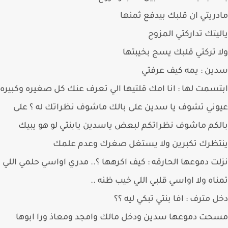
ريتي ان قلبك بيدفع ثمنها
يتك تداركتي المزوح
 تركتي قلبك يسج بخيبتها
ن : يمه كيف عرفتي
سمت لها : انا امك قلتيها الي تعرف عنك كل صغيره وكبيره
ني تشوف يا سدين على بالك ماشوف نظراتك له ؟ على
كم ماشوف نظراتكم لبعض ياسدين يابنتي لو هو يبيك
تظرك تكبرين ولا يستغل صغرك وعدم علمك
ت دموعها الحارقه : كيف اكرهها ؟.. مدري اواسي حلمي اللي
اه ولا اواسي قلبي اللي خيب ظنه ..
 مترف : افا بنتي تبكي ليه ؟؟
ت دموعها سدين ودخل مالك وامجد ومعاذ ورا ابوها