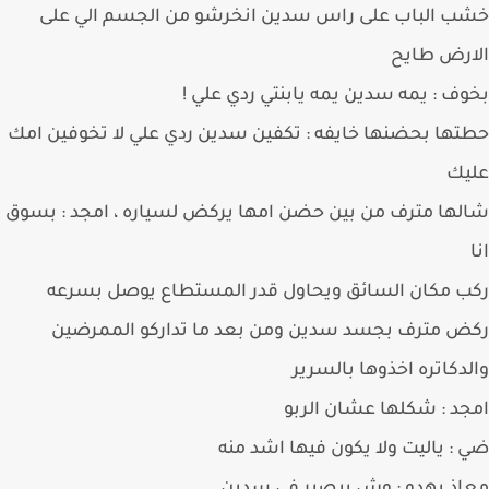
 الباب على راس سدين انخرشو من الجسم الي على
ارض طايح
ف : يمه سدين يمه يابنتي ردي علي !
ها بحضنها خايفه : تكفين سدين ردي علي لا تخوفين امك
يك
ها مترف من بين حضن امها يركض لسياره ، امجد : بسوق
 مكان السائق ويحاول قدر المستطاع يوصل بسرعه
 مترف بجسد سدين ومن بعد ما تداركو الممرضين
دكاتره اخذوها بالسرير
د : شكلها عشان الربو
: ياليت ولا يكون فيها اشد منه