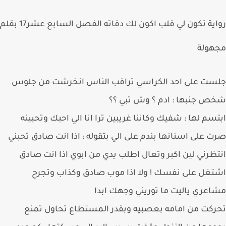
رواية تكون لي قلب اكون لك دقاته الفصل السابع عشر17 بقلم
هولة
ست على احد الكراسي تراقب الناس انخرشت من جلوس
 جنبها : ادم ؟ وش تبي ؟؟
سم لها : شفيك وكاننا غريبين ترا انا الي احبك وتحبينه
 على اسنانها بندم على الي بتقوله : اذا انت صادق تحبني
ظرني لين اكبر وتعال اطلب يدي من ابوي اذا انت صادق
غل على نفسك ! ولا اذا موب صادق وكذاب وتجرح
عري ياليت ما توريني وجهك ابدا
كت من امامه بعصبيه وبقدر المستطاع تحاول تمنع