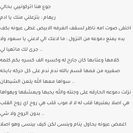
جوع هنا اتركونييي بحالي
ريهام : بتزعلني منك يا ادم
تفى صوت امه ناظر لسقف الغرفه الابيض غطى عيونه بكف
يده يمنع دموعه من النزول : ما لاعك الي لاعني يا سعود ولا
جرى لك ماتهيا لي ..
كلامها وعتابها كان جارح له وكسره الف كسره بكم كلمه
صغيره من فمها قسم بالله ندم ندم على كل حركه بايخه
سواها معها الله يلعن الشيطان ..
لت دموعه الحارقه على وجنته والله يحبها ويعشقها ويهواها
ي اصلا يعتبرها قلب له لا لا موب قلب هي روح اي روح القلب
بدون الروح ولا شي ..
اغمض عيونه يحاول ينام وينسى لكن كيف بينسى وهو اصلا