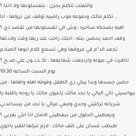
والتفتت تتكلم بحزن : بتغسلونها ولا احنا ؟
تكلم مالك ودموعه موب راضيه توقف عن نزولها : انا ..
هبه بضحكه ساخره : وش الي تغسلونها من تقصد ذي ؟!
وقف احمد يحضن بنته : اختك راحت عند ربها وقت ولادتها
تجمد الد*م في عروقها وهي تسمع كلام ابوها الصادم
ناظرت في عيونه وارتجفت شفايفها : تكـ ـذبـ ـون علي صـ ـح ؟
يوم السبت الساعه 10:30
حضن جسدها وبدا يبكي زي الطفل وفوقه اهله واهلها : من
اسيني تالي اليالي يا نجد مالك ياعيون مالك يا روحه ياقلبه يا
شريانه تركتيني وحدي ومعي عيالي يا نجد من بيساعدني
ويعطيني الحلول من بيعطيني الامان اذا انتي بقربي ؟
طبطب غسان على كتف مالك : لازم ننزلها للقبر ياخوي