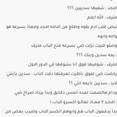
د : شفيها سدييين ؟؟؟
ف : الله اعلم
 قلب ادم بقوه وطلع من امامه امجد ومعاذ بسرعه هو
ه وابوه
و للبيت نزلت ضي بسرعه فتح الباب مترف
مه سدين وينك ؟؟؟
ف : شوفيها فوق انا بشوفها في الدور الاول
ت ضي لفوق ناظرت لغرفتها دقت الباب : سدين يابنتي
د : سديين نايمه انتي ؟؟
م هالصمت لمده خمس دقايق وبدا يزداد صراخ ضي
مجــد !! معــاذ تعالــو اكسرو الباب !
 يدفعون الباب هم وابوهم انكسر الباب وضرب بعض من