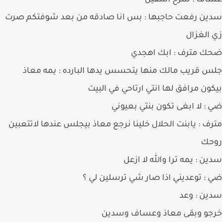
اف : نمزح اسفين
ن رفعت حاجبها : بس انا صادقه من بعد شوفتكم صرت
الغزال
ك مترف : ابك اهجدي
 قريب مالك منها يتحسس يدها البارده : يمه معاذ
ون مرافق لها انتي ارتاحي في البيت
: لا ابغى تكون بنتي بعيوني
ف : يابنت الحلال خلينا نرجع معاذ بيجلس عندها لاتتعبين
حك
ن : يمه ترا والله لا ازعل
: توعديني اذا صار شي ترسلين لي ؟
ن : وعد
جو وبقى معاذ وعساف وسدين