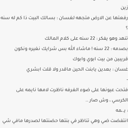
تها عن الارض متجهه لغسان : بسالك البيت ذا كم له سنه
هو يفكر : 22 سنه على كلام المالك
بصدمه : 22 سنه ! ماشاء الله بس شرايك نغيره ونكون
بين من بيت ابوي وابوك
ن : بعدين يابنت الحين ماقدر ولا قلت ابشري
ت عيونها على ضوء الغرفه ناظرت لامها نايمه على
رسي ، وش صار ..
 ـمه
فضت ضي وهي تناظر في بنتها حضنتها لصدرها مافي شي