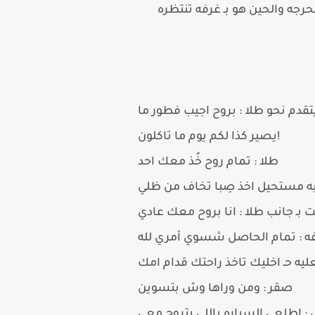
لحرجه والحين هو بـ غرفه تنتظره
تقدم نحو طلا : بروح اجيب فطور ما
يصير كذا لكم يوم ما تاكلون!
طلا : تمام روح خُذ معك احد
يه مستحيل اخذ صِبا تخاف من ظلي
 بـ جانب طلا : انا بروح معك عادي
فه : تمام الحاصل شسوي أمري لله
ليه حـ اخليك تاخذ راحتك قدام امك
صقر : ومن وراها وش بتسوين
 اطلعي السياره ياللي بتروح معي