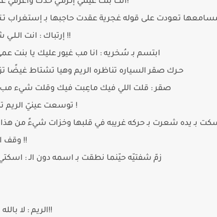
انت بنت عيلتي إلـزمـي حدك واعرفي علومك ولا والله افصل عليك يا الريم!
مسامعها تعودت على قوله غجرية عقدت حاجبها بـ إستغراب تـتـصـا
إرتباك : انت الـلـي شتبي كفايه تسوي عليا الرجل الغيور !!
ابتسم بـ سُخريه : انا مب غيور عليك يا بنت عم
حـرك صقر السياره تناظره الريم وهيا تشتاط غيضًا تزف
صقر : قلت اللي فيك ماعِبت فيك وقلت شيء مب م
توسعت عينيّ الريم تنطق بـ غضب وحُرقه : وقف السياره !
سكت بـ يده شعرت بـ حركه غريبه في قلبها وخزات شيءً من هذا 
وقف السياره قلت لك وقف وراك تطنش !!
زمّ شفتيّه حيّنما نطقت بـ اسمه دون الـ : اسكت
الريم : لا بالله انا اللي منزعجه على شنو انت تنزعج!!