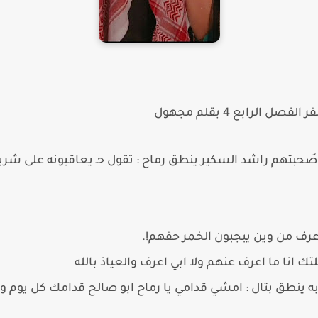
الرابع 4 بقلم مجهول
صُحبتهم راشد السكير ينطق رماح : تقول حـ يعاقبونه على شربه
 اعرف من وين يبجبون الخمر حقهم!.
ك انا ما اعرف عنهم ولا ابي اعرف والعياذ بالله
طق بتال : امشي قدامي يا رماح ابو صالح قدامك كل يوم ويل