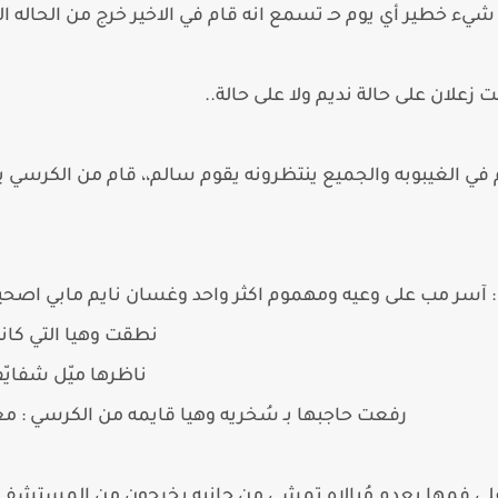
بـ شيء خطير أي يوم حـ تسمع انه قام في الاخير خرج من الحاله ا
 زعلان على حالة نديم ولا على حالة..
في الغيبوبه والجميع ينتظرونه يقوم سالم،، قام من الكرسي ي
 آسر مب على وعيه ومهموم اكثر واحد وغسان نايم مابي اصح
نطقت وهيا التي كانت
ناظرها ميّل شفايّ
رفعت حاجبها بـ سُخريه وهيا قايمه من الكرسي : مع
 فمها بعدم مُبالاه تمشي من جانبه يخرجون من المستشفى :