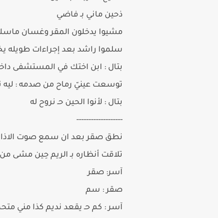
ذحين ماني بـ فاضي
مشيوا يدخلون المقر وغسان ماسك راش
سلموا راشد بعد إجراءات طويله 
بتال : ابن اختك في المستشفى دا
توسعت عينيّ رماح من صدمه : ليه ت
بتال : لأنوا الحين حـ نروح له
-------------------
نطق صقر بعد ان سمع صوت الاذان :
تلاقت أنظاره بـ الريم حِين مشى من 
آسر: صقر
صقر : سم
آسر : كم حـ يقعد نديم كذا مني مت