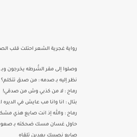
رواية غجرية الشعر احتلت قلب الصقر الفصل 
وصلوا إلى مقر الشُرطه يخرجون وبـ 
نظر إليه بـ صدمه : من صدق تتكلم؟
رماح : لا من كذبي وش من صدقي!
بتال : انا وانا مب عايش في الديره
رماح : والله إذ انت صايع هذي مشكلت
حاول غسان مسك ضحكته بـ صعوبه ين
صايع نصيبك بعدين تلقاه