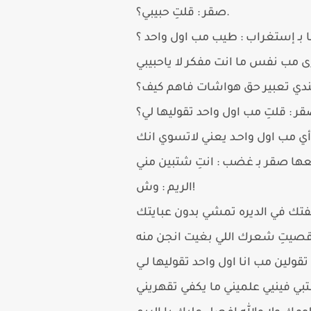
صقر : قلتِ حبيبي؟.
بـ إستغراب : طيب مب اول واحد ؟
ى مب نفس ما انت مفكر لا ياحبيبي
عندي تعبير حق هواشات فاهم كيف؟
ر : قلتِ مب اول واحد تقوليها لي؟
الريم : وش!
تك في الديره تمشي بدون عبايتك