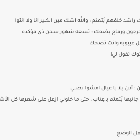
د خلفهم يُتمتم : والله اشك مين الكبير انا ولا انتوا
يخرجون ورماح يضحك : تسعه شهور سجن ذي مؤكده
خل غيبوبه وانت تضحك
وك تقول لي!!
 أذن يلا يا عيال امشوا نصلي
جانبها يُتمتم بـ عِتاب : حتى ما خلوني ازعل على شعرها كل الأ
حمل الوضع