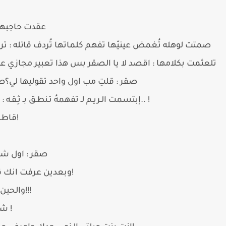
عقدت حاجبها 
صمتت لوهله تُغمض عينيّها تفهم كلماتها تُردف قائله : تر
تلعثمت بكلامها : اقصد لا يا الصقر بس هذا تعبير مجازي 
صقر : قلتِ مب اول واحد تقوليها لي؟صق
إبتسمت الـريـم لـ تفهمهُ تـنطـق بـ ثِـقـه : أي مب اول واحـد يعني لاتسوي انك.. !
قاطعها صقر بـ غضب : انتِ شتبين مني!
صقر : اول شف
وبعدين عرفت انك قصيتِ شعرك اللي بغيت انجن منه!
والحين تقولين مب انا اول واحد تقوليها لـي!!!
شتبي فينيي علميني ما يكفي تقهريني !