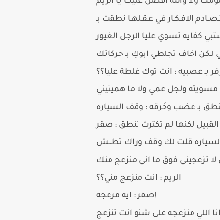
دم الافـكـار في عـقـلـهـا نطقت بـ
ي لـكن اخاف تجلطي ابوكِ بـ حركاتك
ر بـ عصبيه : انت توك غلطة عليا؟؟
سويته ولجل عمي ولا ما هميتيني
القبيل لكنها لم تكترث تنطق : صقر
ي لا تزعجيني فوق ما اني منزعج منك
الريم : انت منزعج مني؟؟
صقر : ايه مزعجه!