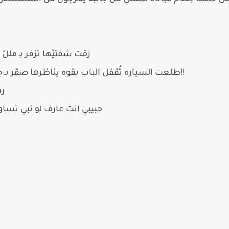
زمّت شفتيّها تزفر بـ مللّ
طلعت السياره تُقفل الباب بقوه يناظرها صقر بـ حِده : كل شيء الا سيارتي اغلى منك!!
رف
حبيبي انت عارف لو تبي تساو