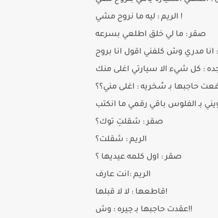
الريم : ليه ما نروح مشي !
صقر : ما لي خلق اطلعي بسرعه
 : انا مدري وش كلفني اقول انا بروح
عت حاجبها بـ سُخريه : اغلى مني؟؟
يني بـ الفلوس باقي رقمي ما انكتب
صقر : شقلتِ توك؟
الريم : شقلت؟
صقر : اول كلمه عيديها ؟
الريم :انت عارف
قاطعها : لا لا قبلها!
عقدت حاجبها بـ حِيره : وش!!