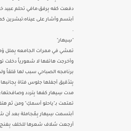
دفعت كفه بِرفق:مافي تحلم عبيد 
أبتسم وأشار على عيناه:تبشرين كم 
.
"سِيهار"
تمشي في ممرات الجامعه بِملل وَهج
وأخرجت هاتفها لا شعورياً دخلت تو
برنامجه الصباحي سبب لها قلقاً ولك
بِتدّقيق أجفلها جلوس فتاة بِجانبها
مدت سِيهار كفها بِتردد وصافحتها:ت
تمتمت بـ"ياحلو أسمكِ" ومن ثم هتفت
أبتسمت سِيهار بِمُجاملة بعد أن ش
أرجعت سُلاف شعرها للخلف بِغنج:وم