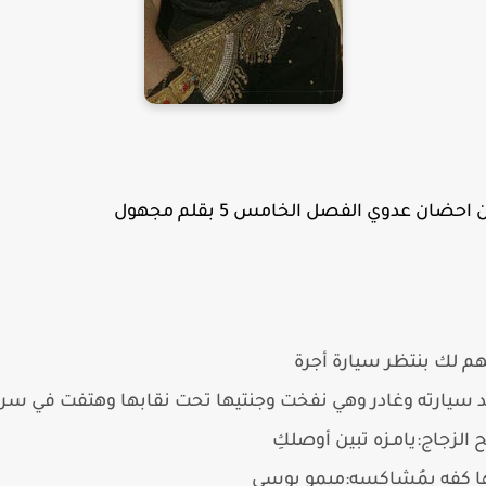
ضان عدوي الفصل الخامس 5 بقلم مجهول
هم لك بنتظر سيارة أجرة
سيارته وغادر وهي نفخت وجنتيها تحت نقابها وهتفت في سرها
ح الزجاج:يامـزه تبين أوصلكِ
 كفه بِمُشاكسه:ميمو بوسي