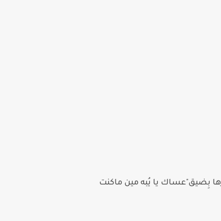
 بِضيق"عساك يا يُبه مين ماكنت