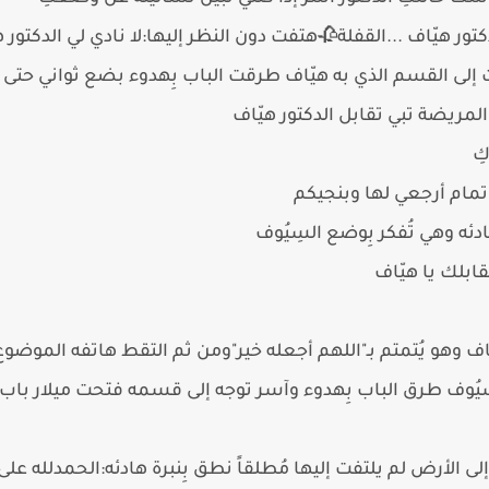
كتور هيّاف ...القفلة🥀هتفت دون النظر إليها:لا نادي لي الدكتور ه
ى القسم الذي به هيّاف طرقت الباب بِهدوء بضع ثواني حتى فُت
مريضة تبي تقابل الدكتور هيّاف
ِ
:تمام أرجعي لها وبنجيكم
ئه وهي تُفكر بِوضع السِيُوف
قابلك يا هيّاف
ف وهو يُتمتم بـ"اللهم أجعله خير"ومن ثم التقط هاتفه الموض
ا السِيُوف طرق الباب بِهدوء وآسر توجه إلى قسمه فتحت ميلار ب
إلى الأرض لم يلتفت إليها مُطلقاً نطق بِنبرة هادئه:الحمدلله عل