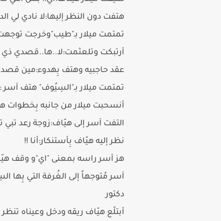
هتفت دون النظر إليها:لا نادي لي الد
تمتمت ميلار بـ"طيب"وخرجت توجهت إل
أرتبكت وتلعثمت:لا..ها..قصدي ذي ال
عقد حاجبيه وهتف بِهدوء:مين قصدك
تمتمت ميلار بـ"السِيُوف" هتف آسر 
أنسحبت ميلار من جانبه بِخطوات هاد
التفت آسر إلى هيّاف:زوجة رعد تبي ت
نظر إليه هيّاف بِأستنكار:أنا !!
هز آسر راسه بمعنى "اي"و وقف هيّا
آسر مُتوجهاً إلى الغُرفة التي بِه
دكتور
أبتلّع هيّاف ريقه ودخل وعيناه تنظر 