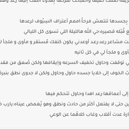
ي طريقه ضمت كفيها وأصبحت تفركها بِهدوء التفت إليها رعد و
ِجسدها تنتعش فرحاً:اممم أعتراف السِيُوف لرعدها
بّله قصيره:حي الله هالليلة اللي تسوى كل الليالي
 مشاعر رعد:رعـد أوعدني يكون كتفك مُستقر و مأوى و ملجأ ل
وى و ملجأ لي في كل ثانيه
التي توقفت وحاول تخفيف السرعه وإيقافها ولكن صُعق من فقدان
 الخوف إلى خلايا جسده حاول وحاول ولكن لا جدوى نطق بنبرة
لى أعماقها:رعد اهدا وحاول تتحكم فيها
مين حتى لا يفتعل أكثر من حادث ونطق وهو يُغمض عيناه:يارب خ
ة عدت أقلاب وغاب كلاهُما عن الوعي