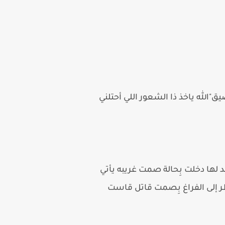
لله ياخذ ذا الشعور اللي أحتلني
لها دخلت بِحالة صمت غريبه يأتي
ظر إلى الفراغ بِصمت قاتل قاست