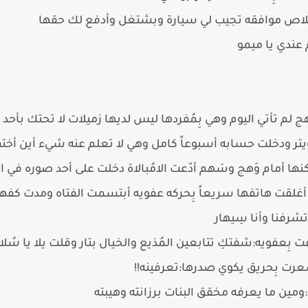
خلاص موافقه تجيب لي سيارة وبشتغل وأدفع لك حقها
عندي يا ميمو
 لم تأتي اليوم وهي بِمُفردها ليس لديها زميلات لا تحتك بأ
يتر ودخلت حسابه أسبوعاً كامل وهي لا تعلم عنه شيء أين أخت
نها أمام وَهج وسَهم أدّعت الامُبالاة دخلت على أحد صوره في
 أغلقت هاتفها سريعاً بِحركه عفويه أبتسمت الفتاه ومدت كفها:م
شرفنا وأنا سِيهار
 بِعفويه:شفتكِ تتابعين المُذيع والخيال بتار وقلت يلا يا سُل
عرت بِحريق يكوي صدرها:تعرفينه!!
ين ما يعرفه مخقق البنات برزانته وهيبته