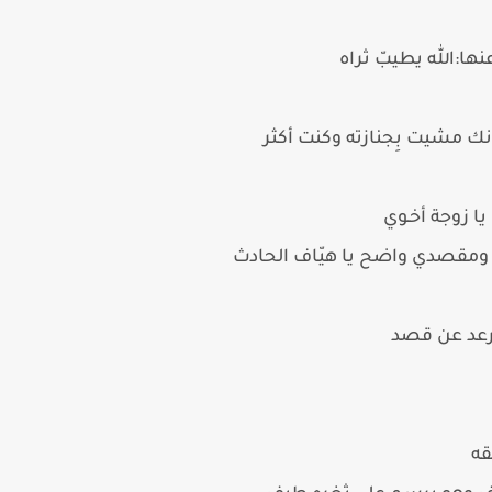
ها:الله يطيبّ ثراه
 مشيت بِجنازته وكنت أكثر
ا زوجة أخـوي
ك ومقصدي واضح يا هيّاف الحادث
رعد عن قصد
قه