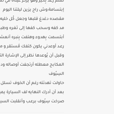
تمتم رعد بِخير وهو يُركز عيناه ف
إبتسامة:وش راح يزين ليلتنا اليوم
مقصده دغدغ قلبها وجعل كُل خليه ب
مد كفه وسحب كفها إلى ثغره وطبع قُ
أبتسمت بِهدوء وهتفت بِنبره أنعشت
رعـد أوعدني يكون كتفك مُستقر و مأ
وقبل أن يُوعدها نظر إلى الإشارة 
المكابح معطله أرتجفت أوصاله ودبّ
السِيُوف
حاولت تهدئته رغم أن الخوف تسلل إ
بعد أن أدرك النهايه لف السيارة ي
صرخت سِيُوف برعـب وأنقلبت السيار