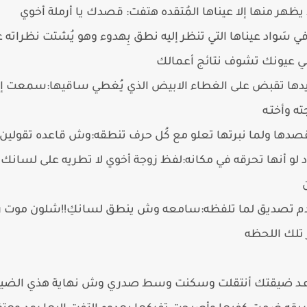
يظهر منها إلا عيناها المُتقده هتفت: قصدك يا أرملة أخوي
ي سَواد عيناها التي تنظر إليه نطق بِهدوء وهو يُشتت نظراته عن
لي عيونك تشوف نتائج أعمالك
يدها تقبض على الغطاء الابيض الذي يُغطي ساقيها:سمعت إنك
ته وأختـه
قصدها ولما نبرتها تعلو مع كُل حرف تنطقه:وش قاعده تقولين ي
ود لو أنها تحرقه في مكانه:لفظ زوجة أخوي لا تطريه على لسان
م تصديق لما تلفظه:سامعه وش ينطق لسانكِ!!شلون موت 
 تلك اللحظه
رعـد ضيقتك أنتقلت وسكنت وسط صدري وش نهاية هذي الضي