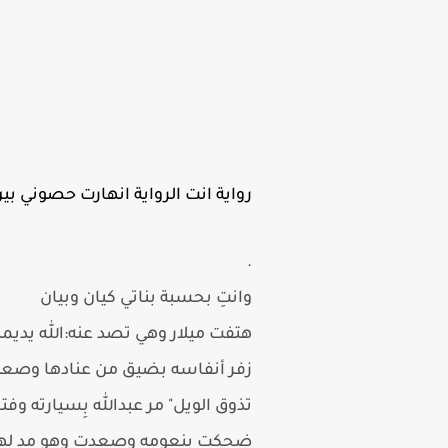
رواية انت الرواية انهارت حصوني بين اح
.
وانتِ بحسبة بناتي كيان وبيان
هتفت ميلار وهي تصد عنه:الله يديم
زفر أنفاسه بضيق من عنادها وصعد 
تذوق الويل" مر عبدالله بِسيارته وفت
ضحكت بِنعومه وصعدت وهو مد لها