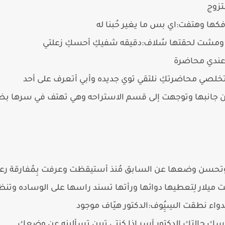
تزوج
ا وهتفت:اي بس ما يغير حُبنا له
ومشت لحقتها سُلاف:دقيقه شفيكِ أحسكِ زعلتي
 عندي محاضرة
لصي محاضرتكِ نلتقي توي جديده وأبي أتعرف على أحد
انبها وتوجهت إلى قسم الاستراحه وهي تهتف في سرها بضيق"ا
وتحسن وضعها عن السابق مُنذ أستيقظت وعرفت بِمُفارقة رعد 
ت ميلار لِتعطيها دوائها ورأتها تسند راسها على الوساده وتن
اء نطقت السِيُِوف:الدكتور هيّاف موجود
اسك حالتكِ الدكتور آسر إذا كنتي تبين تسألينه عن وضعكِ