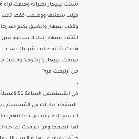
شتتّت سِيهار نظراته وهتفت:تراه مُ
ميّلت شفتيها ووضعت كفها تحت فكه
وقفت سِيهار والضيق يكتم صدرها 
التفتت سِيهار إليها:لا شدعوه بس
هتفت سُلاف:طيب شرايكِ بعد ما تخ
تمتمت سِيهار بـ"بشوف" ومشت من ج
من أرتبطت فيه"
.
في المُستشفى الساعة 9:50مساءً
"السِيُوف" مازالت في المُستشفى 
الجميع إليها وترفض مُقابلتهم دخل
لها الضغط ومن ثم مدت لها حبه الدو
ضيّقت ميلار عيناها:اي!! بس اللي م