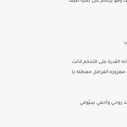
هتف وهو يرسم على ثغره طيف
ي
ه القدرة على التحكم كانت
 مهزوزه:الفرامل معطله يا
ذ روحـي وأحمي سِيُوفي