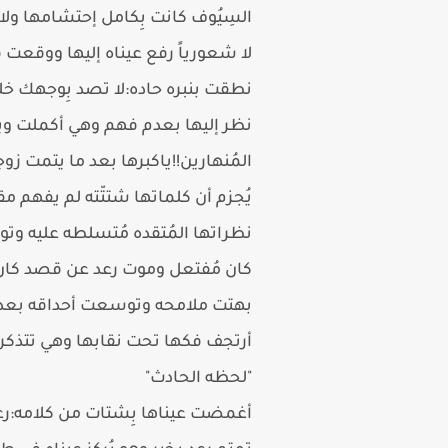
السِيُوف كانت بِكامل إحتشامها ولا 
لا شعورياً رفع عيناه إليها ووقعت ف
نطقت بنبره حاده:لا تصد بِوجهك خ
نظر إليها بعدم فهم وهي أكملت و
المُنهارين!!ياكبرها بعد ما يتمت زوج
يُجزم أن كلماتها شتتّته لم يفهم م
نظراتها المُتقده مُتسلطه عليه وت
كان مُفتعل وموت رعد عن قصد كان
بهتت ملامحه وتوسعت أحداقه بعد
أرتجف فكها تحت نقابها وهي تتذكر
"لحظه الحادث"
أغمضت عيناها بِشتات من كلامه: