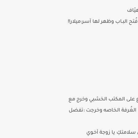
يّاف
ح البـاب وظهر لها آسر:ميلار!!
وع على المكتب الخشبي وخرج مع
اب الغُرفة الخاصه وخرجت :تفضل
ى سلامتكِ يا زوجة أخـوي