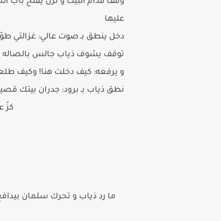
وقف قدام البيت و نزل يفتح باب ا
عليها
دخل ينطق بـ صوت عالي: غزالتي طو
توقف يشوف ذياب جالس بالصاله و
و يرفعه: كيف دخلت هنا! وكيف ط
نطق ذياب بـ برود: جدران بيتك قص
كزّ 
ما رد ذياب و تحرك سلمان بيداف