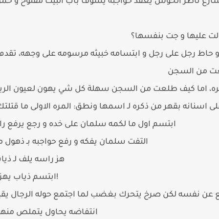
لشارع ناظر الحوش يعقد حواجبه يشوف باب البيت مفتوح و خم
ّلت عليها و جت بنفسها؟
 حاط رجل على رجل و ابتسامه خبيثه مرسومه على وجهه، تق
لعت من السجن
يره، اما كيف طلعت من السجن سهلة كل شي يهون لعيون الري
على اسنانه بقهر من ذكره لـ اسمها ونطق: المره الاولى ما ق
ابتسم اول ما لكمه سلمان على خده و رجع يرفع ر
التفت سلمان يفكه و رفع حواجبه بـ ذهول من
هز راسه يلف لـ ذ
ابتسم ذياب يهز راسه بـ نعم و اكمل سلمان: رخمه!
ع عن نفسه لكن صرخ يتحرك بغضب لما اجتمع حوله الرجال يقيد
انتفاضه يحاول يتملص منهم