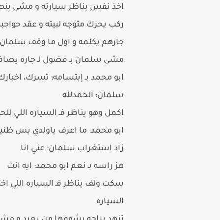
اخذ نفس يناظر سيارته و مشى ينطق
ركب يحرك متوجه لبيته و عقد حواج
جارهم يكلمه و اول ما وقف سلمان س
مشى سلمان بـ فضول لـ جاره يصاف
ابو محمد بـ إبتسامه: تسرك، اخبارك
سلمان: الحمدلله
اكمل وهو يناظر فـ السياره اللي ل
ابو محمد: ما اعرف ياولدي بس ظني
زاد استغراب سلمان: عني انا
هز راسه بـ نعم ابو محمد: ايه انت
سكت ولف يناظر فـ السياره اللي ا
السياره
تنهد براحه يشوفها من بعيد و مشى