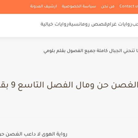
من نحن
سياسة الخصوصية
ارشيف المدونة
حب
روايات غرام
قصص رومانسية
روايات خيالية
ا تنحني الجبال كاملة جميع الفصول بقلم بلومي
صن حن ومال الفصل التاسع 9 بقلم زينب
رواية الهوى لا داعب الغصن حن ومال