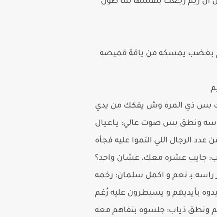
ن ان ريم رجعت بنفسها لما طول
دم بغضب يمسكه من ياقة قميصه
م
تلتك بس ذي المره وش يفكك من يدي
اسه ونطق بس صوت عالي: يـاعـيال
 عدد الرجال اللي التموا عليه فجأه
ياب: جايب عشره معك، عشان واحد؟
وه بأيديهم و يسيطرون عليه رُغم
 ونطق ذياب: جلسوه بتفاهم معه