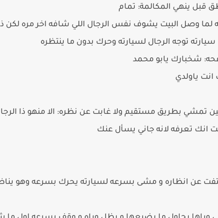
 قبل ينهي المكالمة: تمام
به لما وصل البيت يشوف نفس الرجال اللي شافه اخر مره لكن 
يارته توجه الرجال لسيارته وحرك بدون ما ينتظره
حه: شخبارك يابو محمد
 انت ياولدي
لحين تمشي بطريق مستقيم ولا غابت عن نظره: الا منهو ذا الرج
ت انك تعرفه لانه جاني يسأل عنك
ختفت عن انظاره و مشى بسرعه لسيارته يحرك بسرعه وهو يناظ
 وراها يحاول ما يضيعها و يظل وراه و وقف بسرعه اول ما 