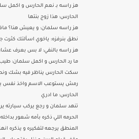
هز راسه بـ نعم الحارس و اكمل سلم
الحارس: هذا زوج بنتها
هز راسه سلمان: و يعيش هنا؟ مافي
نطق بنرفزه: ياخوي اسألتك كثرت جا
هز راسه بالنفي: لا بس بعرف عشان
ما رد الحارس و اكمل سلمان: طيب
سكت الحارس يناظر فيه بشك ونطق: 
رمش يستوعب الاسم واخذ نفس يتذك
الحارس: ما ادري
تنهد سلمان و رجع يركب سيارته يرجع
الحرمه اللي ذكره بأمه شعور بداخله
المنطق يرجعه لتفكيره و يذكره انه