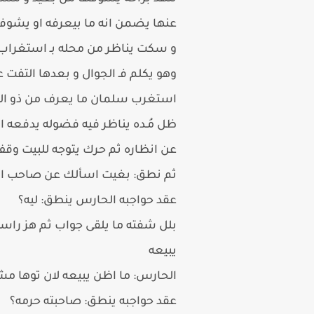
عنها يضمن انه ما بيعرفه او يشوف
و سكت يناظر من محله بـ استغراب ي
وهو يكلم فـ الجوال و بعدها التفت 
استغرب سلمان ما يعرف من ذو النا
ظل مُـده يناظر فيه فضوله يدفعه ا
عن انظاره ثم حرك يتوجه للبيت وقف
ثم نطق: بغيت اسألك عن صاحب ال
عقد حواجبه الحارس ينطق: ليه؟
بلل شفته ما يلقى جواب ثم هز راسه:
يبيعه
الحارس: ما اظن يبيعه لان توها مشت
عقد حواجبه ينطق: صاحبته حرمه؟