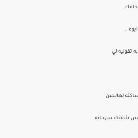
 خلقك
وه ..
 تقوليه لي
اكته لهالحين
ه بس شفتك سرحانه