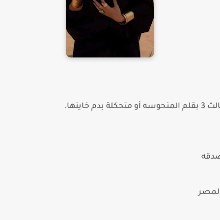
خاينها.
صدقه
 لمصر