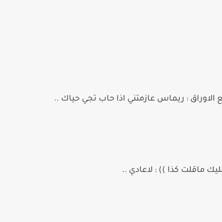
لاوراق : ريماس عازمتني اذا حاب تجي حياك ..
ك ماقلت كذا )) : لاعادي ..