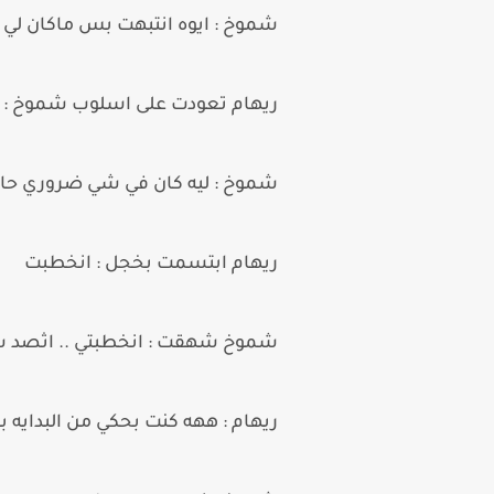
شموخ : ايوه انتبهت بس ماكان لي
ريهام تعودت على اسلوب شموخ : اي
شموخ : ليه كان في شي ضروري حابه
ريهام ابتسمت بخجل : انخطبت
شموخ شهقت : انخطبتي .. اثصد س
ريهام : ههه كنت بحكي من البداي