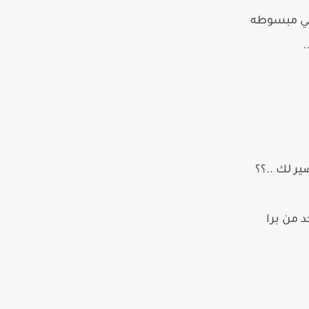
ني مبسوطه
.
ير لك ..؟؟
د من برا