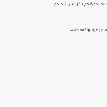
لله يحفظكم لـ كل عين ترجيكم
ـ جوهرهـ واقفه عندهـ