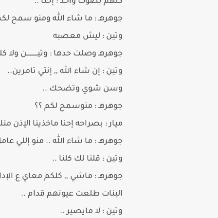
كلهم بصوت واحد : إحنا ..
جوهرهـ : ما شاء الله ومنو سمح لكم 
وتين : ليش معصبه
جوهرهـ وصلت حدها : وتيـــــــــــن ولا كل
وتين : إن شاء الله ,, إنتي تامرين..
وسن شوي وتضحك ..
جوهرهـ : منوسمح لكم ؟؟
ميار : بصراحه إحنا ماخذينا الإذن م
جوهرهـ : ما شاء الله .. منو إللي عامل
وتين : قلنا لك كلنا ..
جوهرهـ : ماشي ,, كلكم معاي ع الإد
البنات طلعت عيونهم قدام ..
وتين : لا مايصير ..