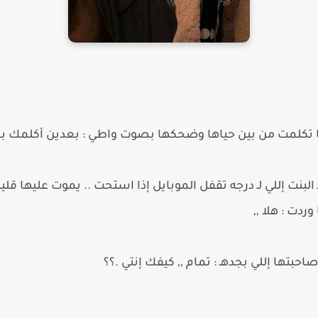
تكلمت من بين حياها وضحكها بصوت واطي : بعدين أكلمك باي .
ت إللي لـ درجه تقفل الموبايل إذا استحت .. يموت عليها قليل 
دت : هلا ,,
 إللي بجدهـ : تمام ,, كيفك إنتي .؟؟