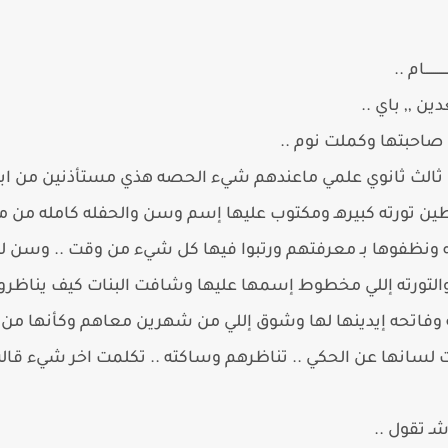
ـــــام ..
ن ,, باي ..
ع صاحبتها وكملت نوم ..
ثالث ثانوي علمي ماعندهم شيء الحصه هذي مستأذنين من ابلات
حاطين تورته كبيرهـ ومكتوب عليها إسم وسن والحفله كامله من م
ضيه ونظفوها بـ معرفتهم ورتبوا فيها كل شيء من وقت .. وسن
 والتورته إللي مخطوط إسمها عليها وشافت البنات كيف يناظرو
ه وفاتحه إيدينها لها وشوق إللي من شهرين معاهم وكأنها من
 لسانها عن الحكي .. تناظرهم وساكته .. تكلمت اخر شيء قالت
ـ تقول ..