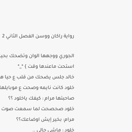
رواية
راكان ووسن الفصل الثاني 2
الجوري ووجهها الوان وتضحك بحيا 
استحت ماعندها وقت } *_*
خالد جلس يضحك من قلب ع حيا هـ البن
خلود كانت نايمه وصحت ع موبايلها ور
صاحبتها مرام : كيفك ياخلود ؟؟
خلود صحصحت لما سمعت صوت صاحبتها
مرام: بخير إيش اوضاعك؟؟
خلود : ماشي حالي ..