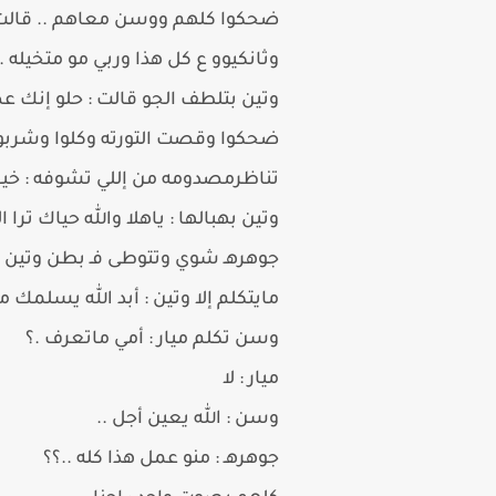
ضحكوا كلهم ووسن معاهم .. قالت ع
وثانكيوو ع كل هذا وربي مو متخيله ..
وتين بتلطف الجو قالت : حلو إنك 
ضحكوا وقصت التورته وكلوا وشربوا و
تناظرمصدومه من إللي تشوفه : خيـر 
وتين بهبالها : ياهلا والله حياك تر
جوهرهـ شوي وتتوطى فـ بطن وتين : 
مايتكلم إلا وتين : أبد الله يسلمك م
وسن تكلم ميار : أمي ماتعرف .؟
ميار : لا
وسن : الله يعين أجل ..
جوهرهـ : منو عمل هذا كله ..؟؟