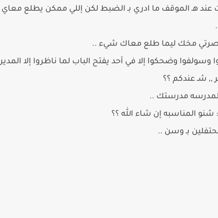
ند هـ الموقف ما ادري بـ الضبط لكن إللي ممكن يطلع معاي ا
عصرتي مخك ليما طلع معاك شيء ..
سولفوا وضحكوا إلا في أحد يفتح الباب لما ناظروا إلا المديره
,, شـ عندكم ؟؟
ا المدرسه مدرستك ..
شنو المناسبه إن شاء الله ؟؟
حتفلين بـ وسن ..