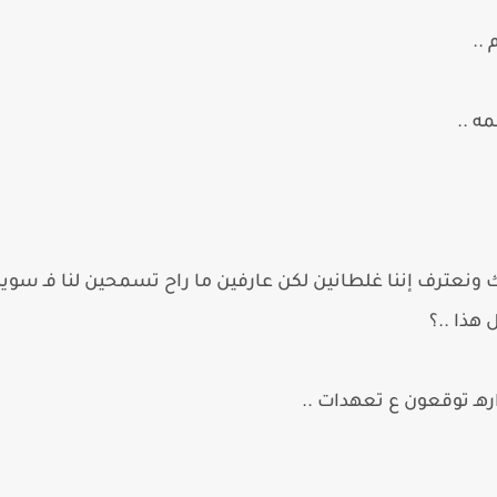
..
مه ..
نك ونعترف إننا غلطانين لكن عارفين ما راح تسمحين لنا فـ سوينا
 هذا ..؟
ارهـ توقعون ع تعهدات ..