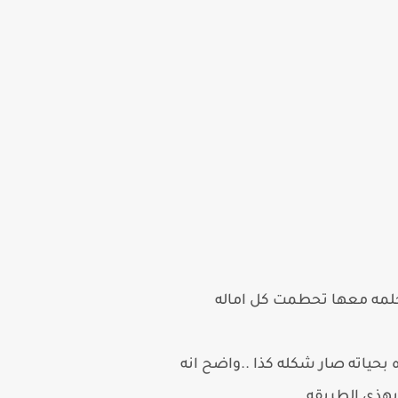
حلمه معها تحطمت كل اماله
ياته صار شكله كذا ..واضح انه
 بهذي الطريقه