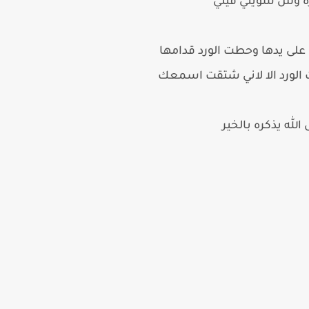
اره وش سويتي فيني
على يدها وحطت الورد قدامها
الورد الا لاني شتقت اسمعك
لله يذكره بالخير