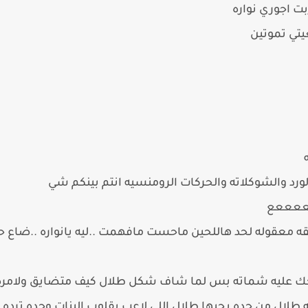
ت اجوري نواره
يتي تموتين
لورد والشوكلاته والحركات الرومنسيه انتم بينكم شي
ععععععع
معقوله لحد هاللحين ماحست مافهمت ..ليه يانواره ..ضاع 
ك عليه شماته بس لما شاف شكل طلال كيف متضايق ولامره بح
ه طلال من جده يحبها طلال اللي لاعب بقلوب البنات وحده ترده