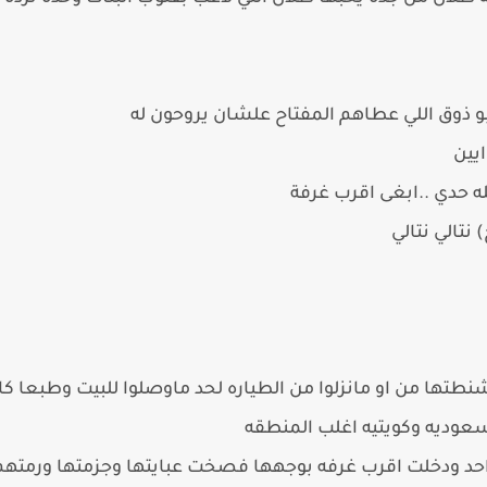
ابو ذوق اللي عطاهم المفتاح علشان يروحون له
ايين
ه حدي ..ابغى اقرب غرفة
 نتالي نتالي
نطتها من او مانزلوا من الطياره لحد ماوصلوا للبيت وطبعا كان
سعوديه وكويتيه اغلب المنطقه
احد ودخلت اقرب غرفه بوجهها فصخت عبايتها وجزمتها ورمتهم