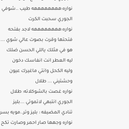
نواره:ههههههههه طيب ..شوفي الور
الجوري سحبت الكرت
نواره:ههههههههه لاجد بفتحه
فتحتها وقرت بصوت عالي شوي ....
هو في مثلك ياللي الحسن ضلك
ليه العطر انت انفاسك دخون
وليه الكحل وانتي ماغيرك عيون
وحشتيني ... طلال
نواره غصت بالشوكلاته: طلال
الجوري انتبهي لاتموتي ...بليز
تنادي المضيفه : بليز وتر..مويه بسر
نواره وجهها صار احمر وصارت تكح 