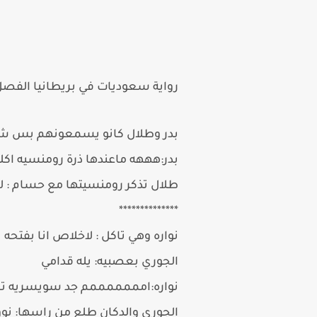
رواية
سعوديات في بريطانيا الفص
بدر وطلال كانو يسمعونهم بس شوي 
بدر:هههه ماعندها ذرة رومنسيه اك
طلال تذكر رومنسيتها مع حسام : لا 
**************
نواره وهي تاكل : لاخلاص انا بفتحه
الجوري بعصبيه: يله قدامي
نواره:امممممممم جد سويسريه ت
الجوري والدكان طلع من راسها: نو