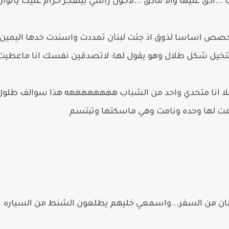
...ادق عليها والا مادق ...لاحول راسي بينفجر حرام عليك يانو
مخصص اساسا لذوق اذ جئت لبنان تمددت واسندت خدها اليمين 
تخيل شكل طلال وهو يقول لها: لاتصدقين نفسك انا ماعطيت 
اصلا انا متحدي واحد من الشباب ههههههههه هذا سوالف طلول ا
طعت لها وحده ونامت وهي ماسكتها وتبتسم
 تعبان من السفر...واسمعي خليهم يطلعون الشنط من السياره