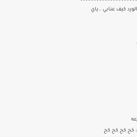
د كيف عنابي ..ياي
عه
: كح كح كح كح