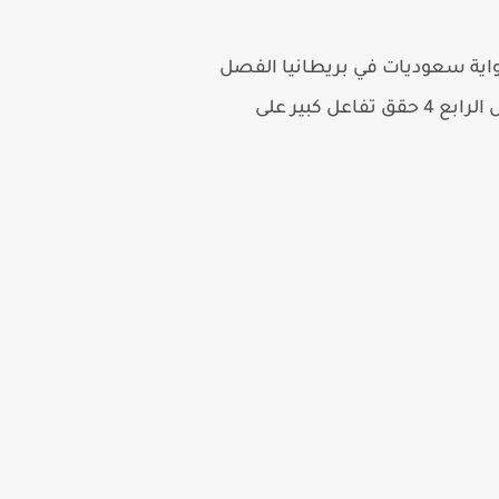
انسية السعودية رواية سعوديات في بريطانيا الفصل
الرابع 4 صدر لاول مرة على موقع التواصل الاجتماعى فيسبوك رواية سعوديات في بريطانيا الفصل الرابع 4 حقق تفاعل كبير على