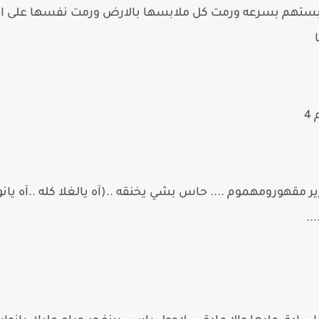
بستهم بسرعه ورمت كل ملابسها بالارض ورمت نفسها على ا
4
 مقهورومهموم .... حاس بشي يخنقه ..(آه يالغلا كله ..آه يانونو
..