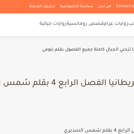
من نحن
سياسة الخصوصية
ارشيف المدونة
حب
روايات غرام
قصص رومانسية
روايات خيالية
ا تنحني الجبال كاملة جميع الفصول بقلم بلومي
صل الرابع 4 بقلم شمس السديري
مس السديري