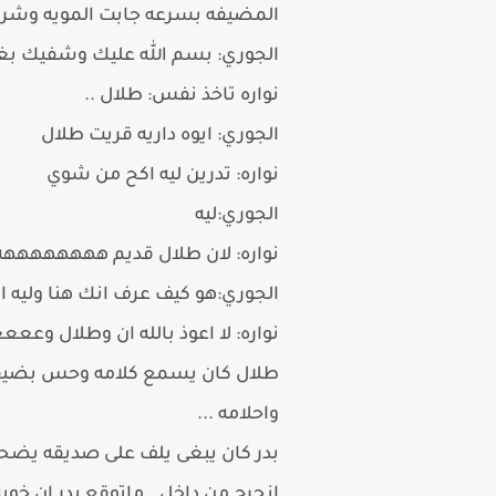
المضيفه بسرعه جابت المويه وشرب
الجوري: بسم الله عليك وشفيك بغ
نواره تاخذ نفس: طلال ..
الجوري: ايوه داريه قريت طلال
نواره: تدرين ليه اكح من شوي
الجوري:ليه
نواره: لان طلال قديم ههههههههه
الجوري:هو كيف عرف انك هنا وليه ا
نواره: لا اعوذ بالله ان وطلال وع
طلال كان يسمع كلامه وحس بضيقه 
واحلامه ...
بدر كان يبغى يلف على صديقه يضح
انجرح من داخل ..ماتوقع بدر ان خوي